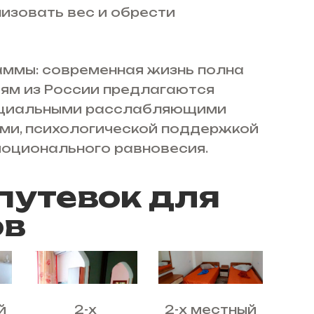
изовать вес и обрести
аммы: современная жизнь полна
тям из России предлагаются
пециальными расслабляющими
ми, психологической поддержкой
оционального равновесия.
путевок для
ов
й
2-х
2-х местный