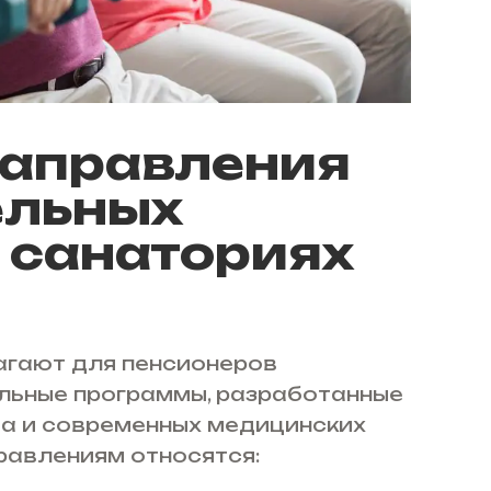
направления
ельных
 санаториях
агают для пенсионеров
льные программы, разработанные
та и современных медицинских
равлениям относятся: