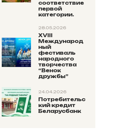
соответствие
первой
категории.
28.05.2026
XVIII
Международ
ный
фестиваль
народного
творчества
“Венок
дружбы”
24.04.2026
Потребительс
кий кредит
Беларусбанк