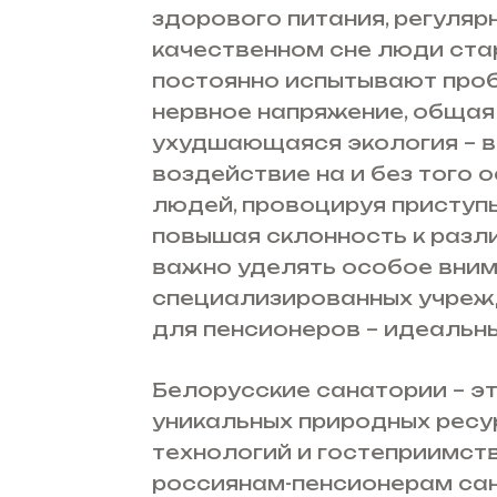
здорового питания, регуляр
качественном сне люди ста
постоянно испытывают проб
нервное напряжение, общая
ухудшающаяся экология – в
воздействие на и без того
людей, провоцируя приступ
повышая склонность к разл
важно уделять особое внима
специализированных учрежд
для пенсионеров – идеальны
Белорусские санатории – э
уникальных природных ресу
технологий и гостеприимств
россиянам-пенсионерам сан