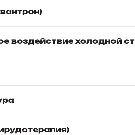
авантрон)
ое воздействие холодной ст
ура
гирудотерапия)