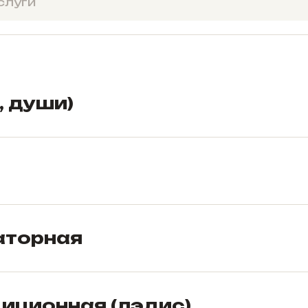
, души)
аторная
иционная (лэдис)