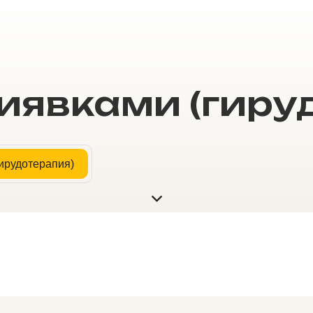
иявками (гиру
ирудотерапия)