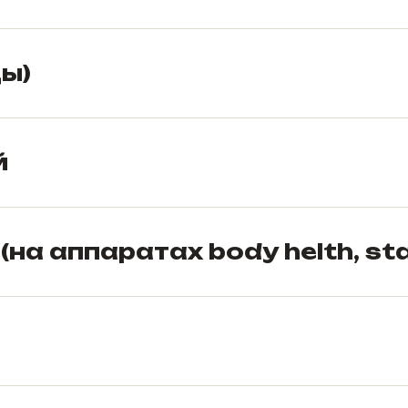
ы)
й
а аппаратах body helth, st