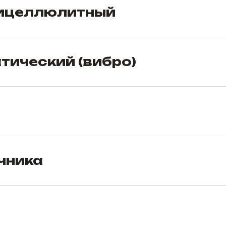
ицеллюлитный
ический (вибро)
чника