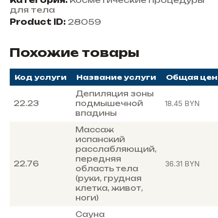
Категория:
Косметические процедуры
для тела
Product ID:
28059
Похожие товары
Код услуги
Название услуги
Общая цен
Депиляция зоны
22.23
подмышечной
18.45
BYN
впадины
Массаж
испанский
расслабляющий,
передняя
22.76
36.31
BYN
область тела
(руки, грудная
клетка, живот,
ноги)
Сауна