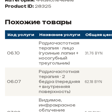
Категория:
Физиолечение
Product ID:
28325
Похожие товары
Код услуги
Название услуги
Общая цен
Радиочастотная
терапия - лицо
06.10
(гусиные лапки +
31.76
BYN
носогубный
треугольник)
Радиочастотная
терапия - 2
06.07
бедра (передняя
62.18
BYN
+ внутренняя
поверхность)
Видимое,
инфракрасное
облучение