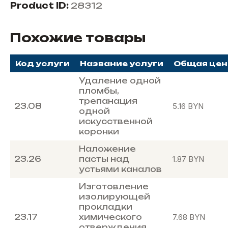
Product ID:
28312
Похожие товары
Код услуги
Название услуги
Общая цен
Удаление одной
пломбы,
трепанация
23.08
5.16
BYN
одной
искусственной
коронки
Наложение
23.26
пасты над
1.87
BYN
устьями каналов
Изготовление
изолирующей
прокладки
23.17
химического
7.68
BYN
отверждения