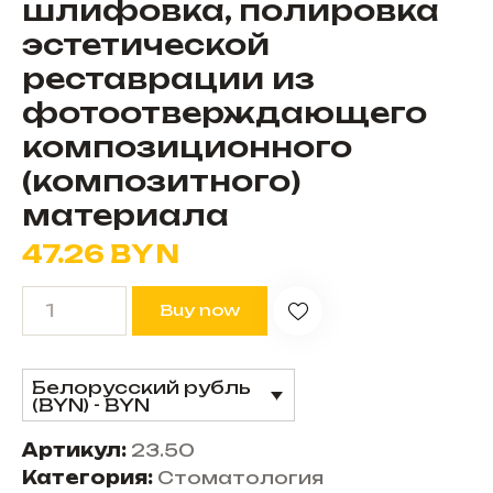
шлифовка, полировка
эстетической
реставрации из
фотоотверждающего
композиционного
(композитного)
материала
47.26
BYN
Buy now
Белорусский рубль
(BYN) - BYN
Артикул:
23.50
Категория:
Стоматология