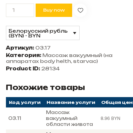
Buy now
Белорусский рубль
(BYN) - BYN
Артикул:
03.17
Категория:
Массаж вакуумный (на
аппаратах body helth, starvac)
Product ID:
28134
Похожие товары
Код услуги
Название услуги
Общая цен
Массаж
03.11
вакуумный
8.96
BYN
области живота