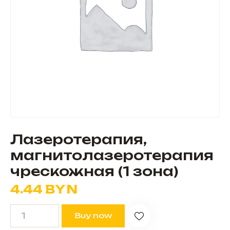
Лазеротерапия,
магнитолазеротерапия
чреcкожная (1 зона)
4.44
BYN
Buy now