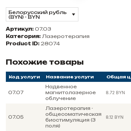
Белорусский рубль
(BYN) - BYN
Артикул:
07.03
Категория:
Лазеротерапия
Product ID:
28074
Похожие товары
Код услуги
Название услуги
Общая ц
Надвенное
07.07
магнитолазерное
8.72
BYN
облучение
Лазеротерапия -
общесоматическая
07.05
8.12
BYN
биостимуляция (3
поля)