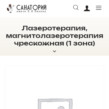
Лазеротерапия,
ОНЛАЙН БРОНИРОВАНИЕ
магнитолазеротерапия
чреcкожная (1 зона)