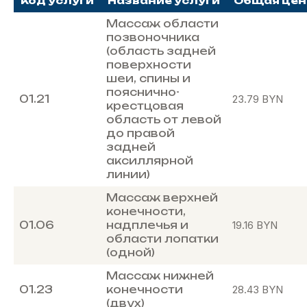
Код услуги
Название услуги
Общая цен
Массаж области
позвоночника
(область задней
поверхности
шеи, спины и
пояснично-
01.21
23.79
BYN
крестцовая
область от левой
до правой
задней
аксиллярной
линии)
Массаж верхней
конечности,
01.06
надплечья и
19.16
BYN
области лопатки
(одной)
Массаж нижней
01.23
конечности
28.43
BYN
(двух)