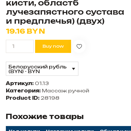
кисти, областб
лучезапястного сустава
и предплечья) (двух)
19.16
BYN
Buy now
Белорусский рубль
(BYN) - BYN
Артикул:
01.13
Категория:
Массаж ручной
Product ID:
28198
Похожие товары