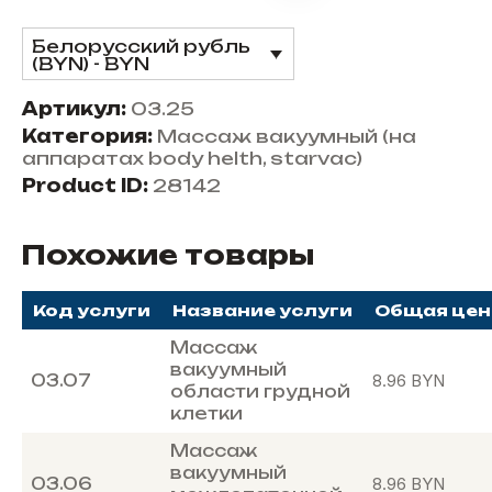
Белорусский рубль
(BYN) - BYN
Артикул:
03.25
Категория:
Массаж вакуумный (на
аппаратах body helth, starvac)
Product ID:
28142
Похожие товары
Код услуги
Название услуги
Общая цен
Массаж
вакуумный
03.07
8.96
BYN
области грудной
клетки
Массаж
вакуумный
03.06
8.96
BYN