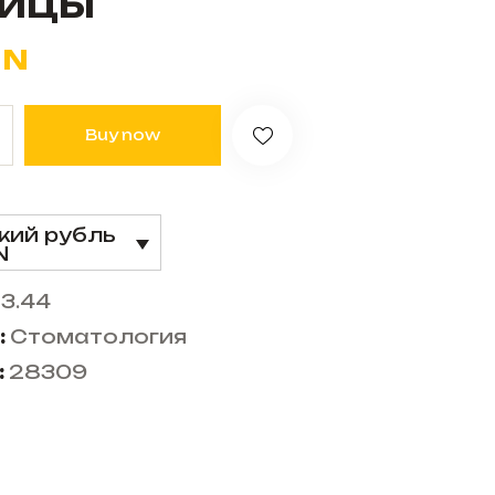
ицы
YN
Buy now
кий рубль
N
3.44
:
Стоматология
:
28309