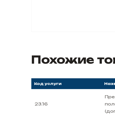
Похожие т
Код услуги
Наз
Пре
23.16
пол
(до