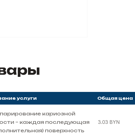
овары
вание услуги
Общая цена
парирование кариозной
ости – каждая последующая
3.03
BYN
полнительная) поверхность