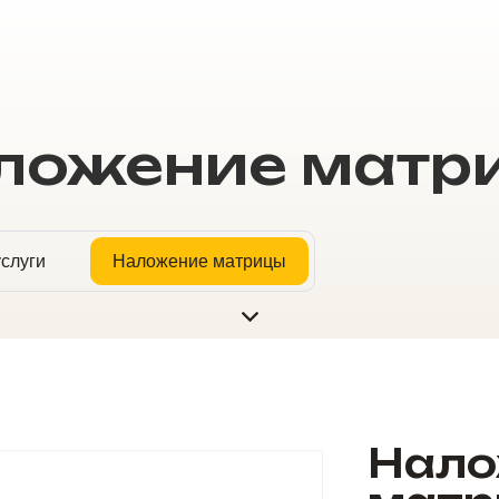
ложение матр
слуги
Наложение матрицы
Нало