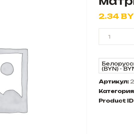
матр
2.34
B
Белорусс
(BYN) - BY
Артикул:
2
Категория
Product ID