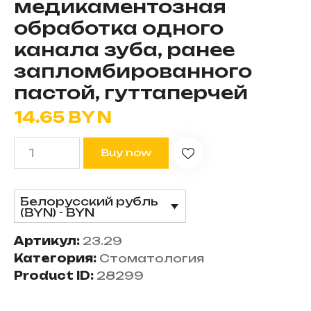
медикаментозная
обработка одного
канала зуба, ранее
запломбированного
пастой, гуттаперчей
14.65
BYN
Buy now
Белорусский рубль
(BYN) - BYN
Артикул:
23.29
Категория:
Стоматология
Product ID:
28299