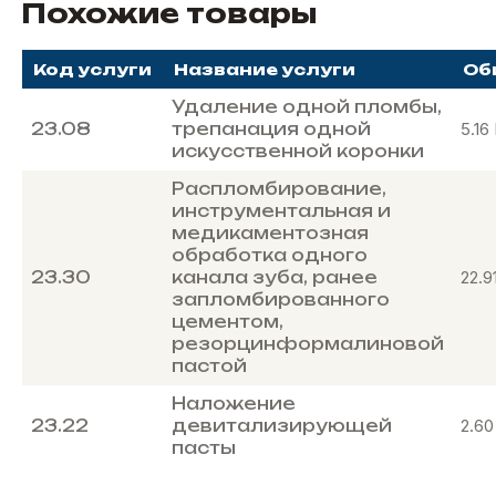
Похожие товары
Код услуги
Название услуги
Об
Удаление одной пломбы,
23.08
трепанация одной
5.16
искусственной коронки
Распломбирование,
инструментальная и
медикаментозная
обработка одного
23.30
канала зуба, ранее
22.9
запломбированного
цементом,
резорцинформалиновой
пастой
Наложение
23.22
девитализирующей
2.6
пасты