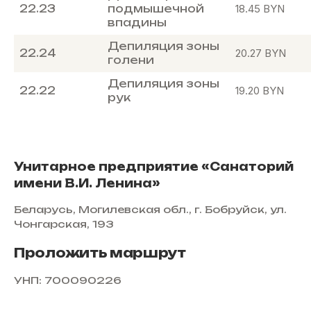
22.23
подмышечной
18.45
BYN
впадины
Депиляция зоны
22.24
20.27
BYN
голени
Депиляция зоны
22.22
19.20
BYN
рук
Унитарное предприятие «Санаторий
имени В.И. Ленина»
Беларусь, Могилевская обл., г. Бобруйск, ул.
Чонгарская, 193
Проложить маршрут
УНП: 700090226