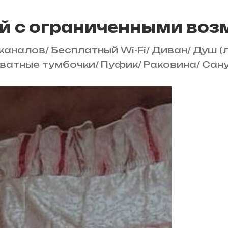
й с ограниченными во
 каналов
/
Бесплатный Wi-Fi
/
Диван
/
Душ (
ватные тумбочки
/
Пуфик
/
Раковина
/
Сан