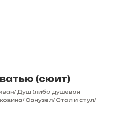
ватью (сюит)
иван
/
Душ (либо душевая
ковина
/
Санузел
/
Стол и стул
/