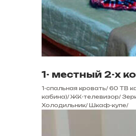
1- местный 2-х 
1-спальная кровать
/
60 ТВ к
кабина)
/
ЖК-телевизор
/
Зер
Холодильник
/
Шкаф-купе
/