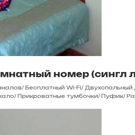
комнатный номер (сингл 
аналов
/
Бесплатный Wi-Fi
/
Двухспальный 
кало
/
Прикроватные тумбочки
/
Пуфик
/
Ра