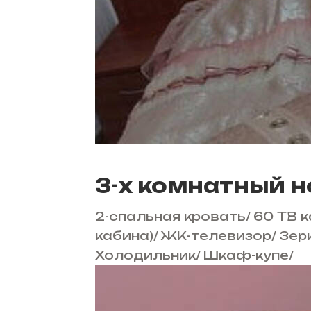
3-х комнатный н
2-спальная кровать
/
60 ТВ 
кабина)
/
ЖК-телевизор
/
Зер
Холодильник
/
Шкаф-купе
/