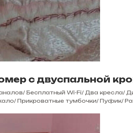
омер с двуспальной кро
каналов
/
Бесплатный Wi-Fi
/
Два кресла
/
Д
кало
/
Прикроватные тумбочки
/
Пуфик
/
Ра