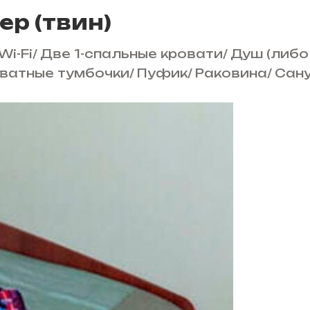
ер (твин)
Wi-Fi
/
Две 1-спальные кровати
/
Душ (либо
ватные тумбочки
/
Пуфик
/
Раковина
/
Сан