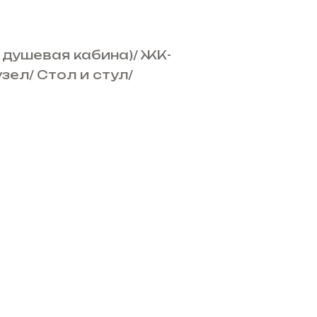
 душевая кабина)
/
ЖК-
узел
/
Стол и стул
/