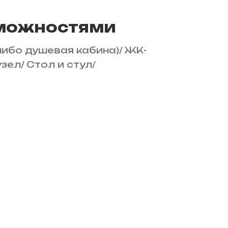
зможностями
либо душевая кабина)
/
ЖК-
узел
/
Стол и стул
/