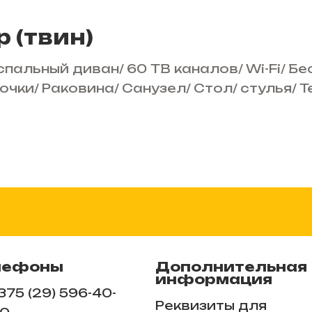
 (твин)
спальный диван
/
60 ТВ каналов
/
Wi-Fi
/
Бе
очки
/
Раковина
/
Санузел
/
Стол
/
стулья
/
Т
лефоны
Дополнительная
информация
375 (29) 596-40-
Реквизиты для