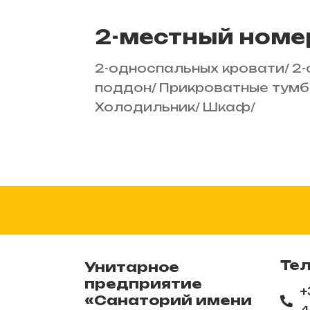
2-местный номер
2-односпальных кровати
/
2-
поддон
/
Прикроватные тумб
Холодильник
/
Шкаф
/
Те
Унитарное
предприятие
+
«Санаторий имени