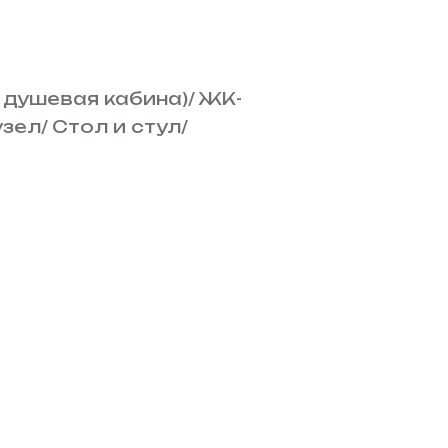
 душевая кабина)
/
ЖК-
узел
/
Стол и стул
/