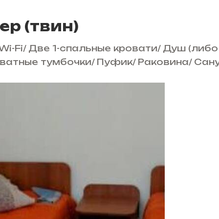
ер (твин)
Wi-Fi
/
Две 1-спальные кровати
/
Душ (либо
ватные тумбочки
/
Пуфик
/
Раковина
/
Сан