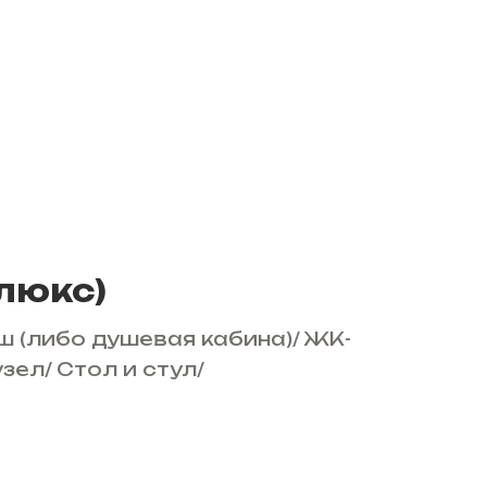
люкс)
ш (либо душевая кабина)
/
ЖК-
узел
/
Стол и стул
/