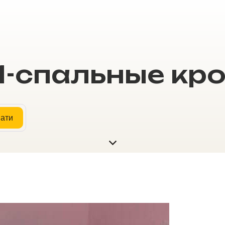
1-спальные кр
вати