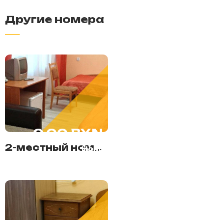
Другие номера
0.00 BYN
2-местный номер (твин)
Ночь