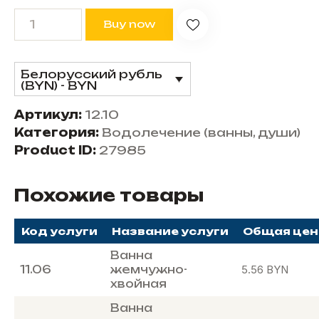
Buy now
Белорусский рубль
(BYN) - BYN
Артикул:
12.10
Категория:
Водолечение (ванны, души)
Product ID:
27985
Похожие товары
Код услуги
Название услуги
Общая цен
Ванна
11.06
жемчужно-
5.56
BYN
хвойная
Ванна