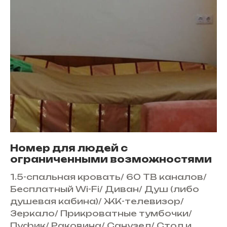
Номер для людей с
ограниченными возможностями
1.5-спальная кровать
/
60 ТВ каналов
/
Бесплатный Wi-Fi
/
Диван
/
Душ (либо
душевая кабина)
/
ЖК-телевизор
/
Зеркало
/
Прикроватные тумбочки
/
Пуфик
/
Раковина
/
Санузел
/
Стол и