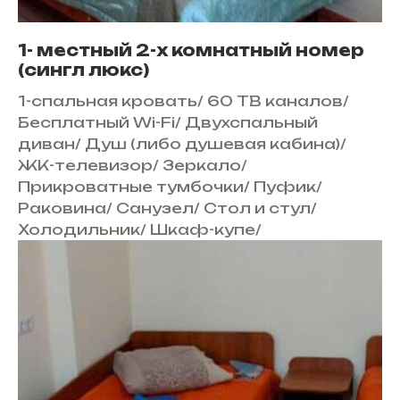
1- местный 2-х комнатный номер
(сингл люкс)
1-спальная кровать
/
60 ТВ каналов
/
Бесплатный Wi-Fi
/
Двухспальный
диван
/
Душ (либо душевая кабина)
/
ЖК-телевизор
/
Зеркало
/
Прикроватные тумбочки
/
Пуфик
/
Раковина
/
Санузел
/
Стол и стул
/
Холодильник
/
Шкаф-купе
/