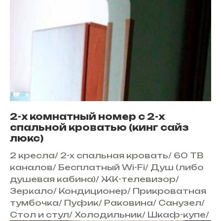
2-х комнатный номер с 2-х
спальной кроватью (кинг сайз
люкс)
2 кресла
/
2-х спальная кровать
/
60 ТВ
каналов
/
Бесплатный Wi-Fi
/
Душ (либо
душевая кабина)
/
ЖК-телевизор
/
Зеркало
/
Кондиционер
/
Прикроватная
тумбочка
/
Пуфик
/
Раковина
/
Санузел
/
Стол и стул
/
Холодильник
/
Шкаф-купе
/