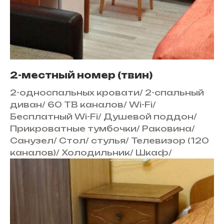
2-местный номер (твин)
2-односпальных кровати
/
2-спальный
диван
/
60 ТВ каналов
/
Wi-Fi
/
Бесплатный Wi-Fi
/
Душевой поддон
/
Прикроватные тумбочки
/
Раковина
/
Санузел
/
Стол
/
стулья
/
Телевизор (120
каналов)
/
Холодильник
/
Шкаф
/