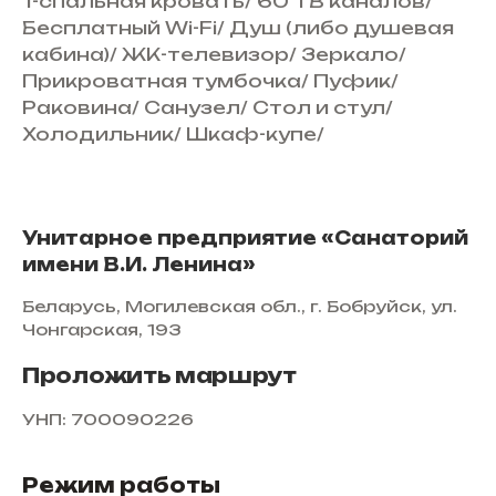
1-спальная кровать
/
60 ТВ каналов
/
Бесплатный Wi-Fi
/
Душ (либо душевая
кабина)
/
ЖК-телевизор
/
Зеркало
/
Прикроватная тумбочка
/
Пуфик
/
Раковина
/
Санузел
/
Стол и стул
/
Холодильник
/
Шкаф-купе
/
Унитарное предприятие «Санаторий
имени В.И. Ленина»
Беларусь, Могилевская обл., г. Бобруйск, ул.
Чонгарская, 193
Проложить маршрут
УНП: 700090226
Режим работы