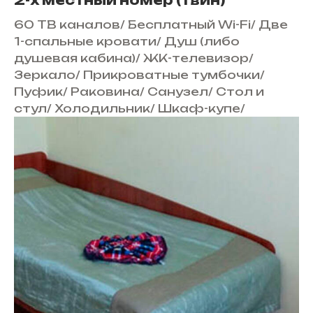
2-х местный номер (твин)
60 ТВ каналов
/
Бесплатный Wi-Fi
/
Две
1-спальные кровати
/
Душ (либо
душевая кабина)
/
ЖК-телевизор
/
Зеркало
/
Прикроватные тумбочки
/
Пуфик
/
Раковина
/
Санузел
/
Стол и
стул
/
Холодильник
/
Шкаф-купе
/