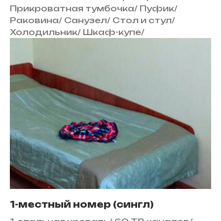
Прикроватная тумбочка
/
Пуфик
/
Раковина
/
Санузел
/
Стол и стул
/
Холодильник
/
Шкаф-купе
/
1-местный номер (сингл)