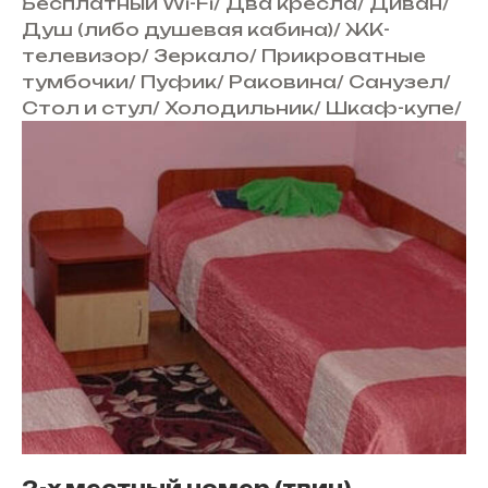
Бесплатный Wi-Fi
/
Два кресла
/
Диван
/
Душ (либо душевая кабина)
/
ЖК-
телевизор
/
Зеркало
/
Прикроватные
тумбочки
/
Пуфик
/
Раковина
/
Санузел
/
Стол и стул
/
Холодильник
/
Шкаф-купе
/