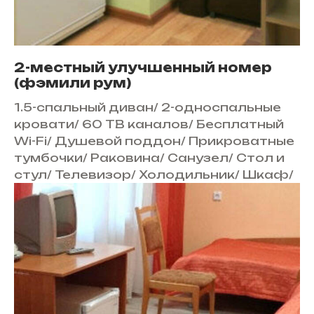
2-местный улучшенный номер
(фэмили рум)
1.5-спальный диван
/
2-односпальные
кровати
/
60 ТВ каналов
/
Бесплатный
Wi-Fi
/
Душевой поддон
/
Прикроватные
тумбочки
/
Раковина
/
Санузел
/
Стол и
стул
/
Телевизор
/
Холодильник
/
Шкаф
/