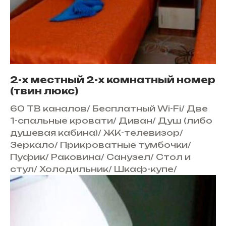
2-х местный 2-х комнатный номер
(твин люкс)
60 ТВ каналов
/
Бесплатный Wi-Fi
/
Две
1-спальные кровати
/
Диван
/
Душ (либо
душевая кабина)
/
ЖК-телевизор
/
Зеркало
/
Прикроватные тумбочки
/
Пуфик
/
Раковина
/
Санузел
/
Стол и
стул
/
Холодильник
/
Шкаф-купе
/