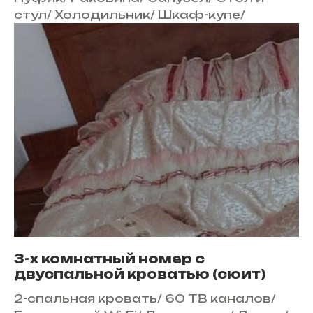
стул
/
Холодильник
/
Шкаф-купе
/
3-х комнатный номер с
двуспальной кроватью (сюит)
2-спальная кровать
/
60 ТВ каналов
/