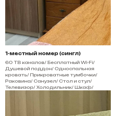
1-местный номер (сингл)
60 ТВ каналов
/
Бесплатный Wi-Fi
/
Душевой поддон
/
Односпальная
кровать
/
Прикроватные тумбочки
/
Раковина
/
Санузел
/
Стол и стул
/
Телевизор
/
Холодильник
/
Шкаф
/